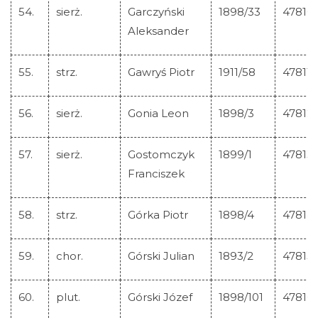
54.
sierż.
Garczyński
1898/33
47810
Aleksander
55.
strz.
Gawryś Piotr
1911/58
47811
56.
sierż.
Gonia Leon
1898/3
47812
57.
sierż.
Gostomczyk
1899/1
47813
Franciszek
58.
strz.
Górka Piotr
1898/4
47814
59.
chor.
Górski Julian
1893/2
47815
60.
plut.
Górski Józef
1898/101
47816