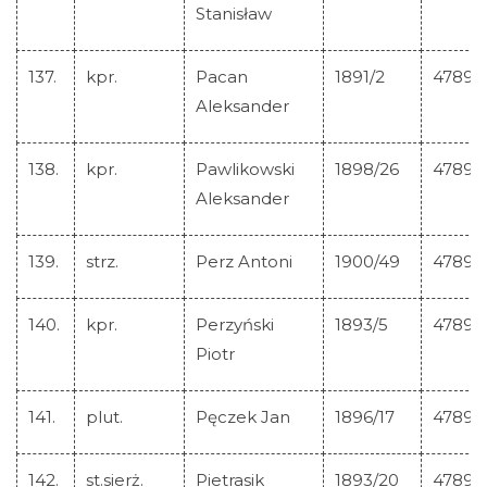
Stanisław
137.
kpr.
Pacan
1891/2
47893
Aleksander
138.
kpr.
Pawlikowski
1898/26
47894
Aleksander
139.
strz.
Perz Antoni
1900/49
47895
140.
kpr.
Perzyński
1893/5
47896
Piotr
141.
plut.
Pęczek Jan
1896/17
47897
142.
st.sierż.
Pietrasik
1893/20
47898