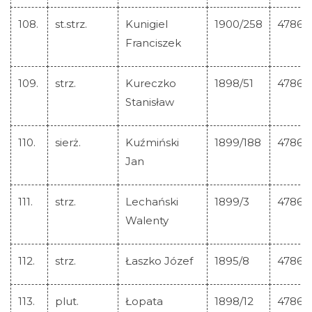
108.
st.strz.
Kunigiel
1900/258
47864
Franciszek
109.
strz.
Kureczko
1898/51
47865
Stanisław
110.
sierż.
Kuźmiński
1899/188
47866
Jan
111.
strz.
Lechański
1899/3
47867
Walenty
112.
strz.
Łaszko Józef
1895/8
47868
113.
plut.
Łopata
1898/12
47869