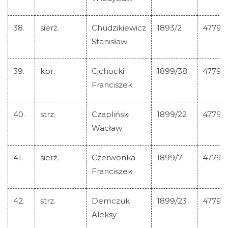
38.
sierż.
Chudzikiewicz
1893/2
47794
Stanisław
39.
kpr.
Cichocki
1899/38
47795
Franciszek
40.
strz.
Czapliński
1899/22
47796
Wacław
41.
sierż.
Czerwonka
1899/7
47797
Franciszek
42.
strz.
Demczuk
1899/23
47798
Aleksy