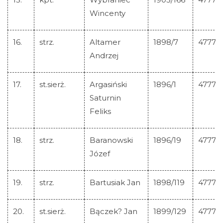
Wincenty
16.
strz.
Altamer
1898/7
47772
Andrzej
17.
st.sierż.
Argasiński
1896/1
47773
Saturnin
Feliks
18.
strz.
Baranowski
1896/19
47774
Józef
19.
strz.
Bartusiak Jan
1898/119
47775
20.
st.sierż.
Bączek? Jan
1899/129
47776