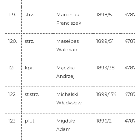
119.
strz.
Marciniak
1898/51
47875
Franciszek
120.
strz.
Masełbas
1899/51
47876
Walerian
121.
kpr.
Mączka
1893/38
47877
Andrzej
122.
st.strz.
Michalski
1899/174
47878
Władysław
123.
plut.
Migduła
1896/2
47879
Adam