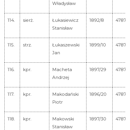
Władysław
114.
sierż.
Łukasiewicz
1892/8
47870
Stanisław
115.
strz.
Łukaszewski
1899/10
47871
Jan
116.
kpr.
Macheta
1897/29
47872
Andrzej
117.
kpr.
Makodański
1896/20
47873
Piotr
118.
kpr.
Makowski
1897/30
47874
Stanisław