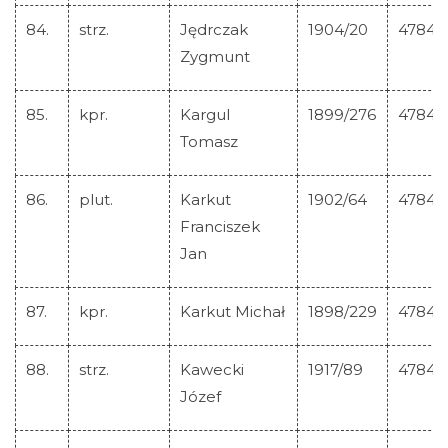
84.
strz.
Jędrczak
1904/20
47840
Zygmunt
85.
kpr.
Kargul
1899/276
47841
Tomasz
86.
plut.
Karkut
1902/64
47842
Franciszek
Jan
87.
kpr.
Karkut Michał
1898/229
47843
88.
strz.
Kawecki
1917/89
47844
Józef