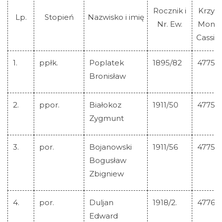
Rocznik i
Krzyż
Lp.
Stopień
Nazwisko i imię
Nr. Ew.
Mont
Cassin
1.
ppłk.
Poplatek
1895/82
47757
Bronisław
2.
ppor.
Białokoz
1911/50
47758
Zygmunt
3.
por.
Bojanowski
1911/56
47759
Bogusław
Zbigniew
4.
por.
Duljan
1918/2.
47760
Edward