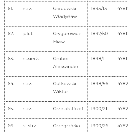
61.
strz.
Grabowski
1895/13
47817
Władysław
62.
plut.
Grygorowicz
1897/50
47818
Eliasz
63.
st.sierż.
Gruber
1898/1
47819
Aleksander
64.
strz.
Gutkowski
1898/56
47820
Wiktor
65.
strz.
Grzelak Józef
1900/21
47821
66.
st.strz.
Grzegrzółka
1900/26
47822