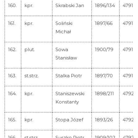
160.
kpr.
Skrabski Jan
1896/134
47916
161.
kpr.
Soliński
1897/66
47917
Michał
162.
plut.
Sowa
1900/79
47918
Stanisław
163.
st.strz.
Stalka Piotr
1897/70
47919
164.
kpr.
Staniszewski
1898/211
47920
Konstanty
165.
kpr.
Stopa Józef
1893/26
47921
166.
st.strz.
Suszko Piotr
1909/102
47922