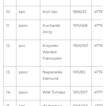
Lista Krzyży M.C.
10.
kpt.
Król Jan
1896/33
47766
11.
ppor.
Kucharski
1911/458
47767
Aktualności
Jerzy
Szukaj
12.
por.
Krzywiec
1900/167
47768
Wacław
Galeria
Franciszek
Linki
13.
ppor.
Napieralski
1911/83
47769
Kontakt
Edmund
14.
ppor.
Wilk Tomasz
1911/207
47770
15.
kpt.
Wybraniec
1905/166
47771