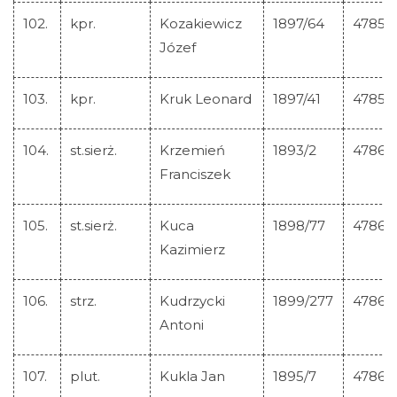
102.
kpr.
Kozakiewicz
1897/64
47858
Józef
103.
kpr.
Kruk Leonard
1897/41
47859
104.
st.sierż.
Krzemień
1893/2
47860
Franciszek
105.
st.sierż.
Kuca
1898/77
47861
Kazimierz
106.
strz.
Kudrzycki
1899/277
47862
Antoni
107.
plut.
Kukla Jan
1895/7
47863