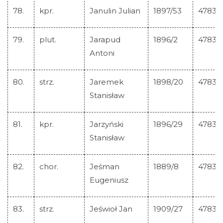
78.
kpr.
Janulin Julian
1897/53
47834
79.
plut.
Jarapud
1896/2
47835
Antoni
80.
strz.
Jaremek
1898/20
47836
Stanisław
81.
kpr.
Jarzyński
1896/29
47837
Stanisław
82.
chor.
Jeśman
1889/8
47838
Eugeniusz
83.
strz.
Jeświoł Jan
1909/27
47839