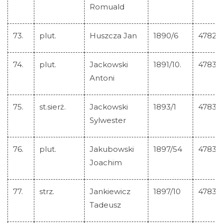
Romuald
73.
plut.
Huszcza Jan
1890/6
47829
74.
plut.
Jackowski
1891/10.
47830
Antoni
75.
st.sierż.
Jackowski
1893/1
47831
Sylwester
76.
plut.
Jakubowski
1897/54
47832
Joachim
77.
strz.
Jankiewicz
1897/10
47833
Tadeusz