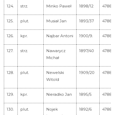
124.
strz.
Minko Paweł
1898/12
47880
125.
plut.
Musiał Jan
1893/37
47881
126.
kpr.
Najbar Antoni
1900/9.
47882
127.
strz.
Nawarycz
1897/40
47883
Michał
128.
plut.
Newelski
1909/20
47884
Witold
129.
kpr.
Nieradko Jan
1895/5
47885
130.
plut.
Nojek
1892/6
47886