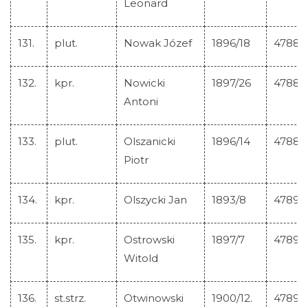
Leonard
131.
plut.
Nowak Józef
1896/18
47887
132.
kpr.
Nowicki
1897/26
47888
Antoni
133.
plut.
Olszanicki
1896/14
47889
Piotr
134.
kpr.
Olszycki Jan
1893/8
47890
135.
kpr.
Ostrowski
1897/7
47891
Witold
136.
st.strz.
Otwinowski
1900/12.
47892