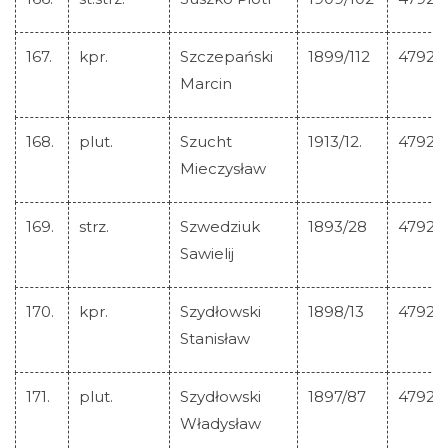
167.
kpr.
Szczepański
1899/112
47923
Marcin
168.
plut.
Szucht
1913/12.
47924
Mieczysław
169.
strz.
Szwedziuk
1893/28
47925
Sawielij
170.
kpr.
Szydłowski
1898/13
47926
Stanisław
171.
plut.
Szydłowski
1897/87
47927
Władysław