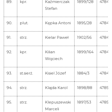
89.
kpr.
Kaźmierczak
1899/128
47845
Stefan
90.
plut.
Kępka Antoni
1895/28
47846
91.
strz.
Kielar Paweł
1902/56
47847
92.
kpr.
Kilian
1899/164
47848
Wojciech
93.
st.sierż.
Kisiel Józef
1884/3
47849
94.
strz.
Klajda Karol
1898/88
47850
95.
strz.
Klepuszewski
1897/53
47851
Marceli