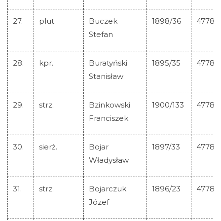
27.
plut.
Buczek
1898/36
47783
Stefan
28.
kpr.
Buratyński
1895/35
47784
Stanisław
29.
strz.
Bzinkowski
1900/133
47785
Franciszek
30.
sierż.
Bojar
1897/33
47786
Władysław
31.
strz.
Bojarczuk
1896/23
47787
Józef