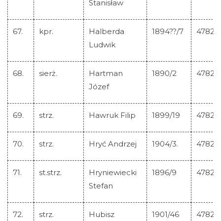
Stanisław
67.
kpr.
Halberda
1894??/7
47823
Ludwik
68.
sierż.
Hartman
1890/2
47824
Józef
69.
strz.
Hawruk Filip
1899/19
47825
70.
strz.
Hryć Andrzej
1904/3.
47826
71.
st.strz.
Hryniewiecki
1896/9
47827
Stefan
72.
strz.
Hubisz
1901/46
47828