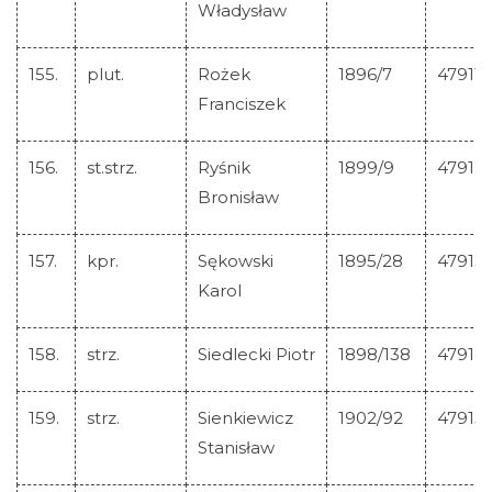
Władysław
155.
plut.
Rożek
1896/7
47911
Franciszek
156.
st.strz.
Ryśnik
1899/9
47912
Bronisław
157.
kpr.
Sękowski
1895/28
47913
Karol
158.
strz.
Siedlecki Piotr
1898/138
47914
159.
strz.
Sienkiewicz
1902/92
47915
Stanisław