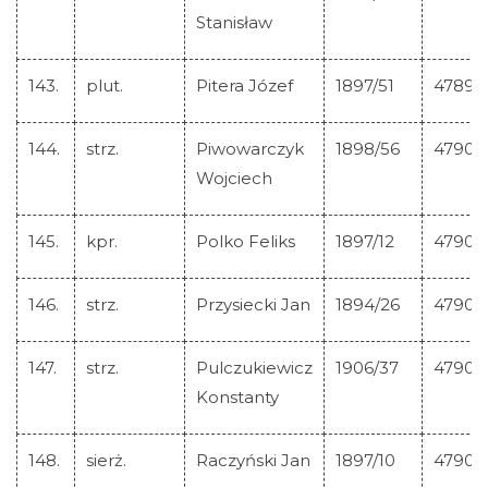
Stanisław
143.
plut.
Pitera Józef
1897/51
47899
144.
strz.
Piwowarczyk
1898/56
47900
Wojciech
145.
kpr.
Polko Feliks
1897/12
47901
146.
strz.
Przysiecki Jan
1894/26
47902
147.
strz.
Pulczukiewicz
1906/37
47903
Konstanty
148.
sierż.
Raczyński Jan
1897/10
47904