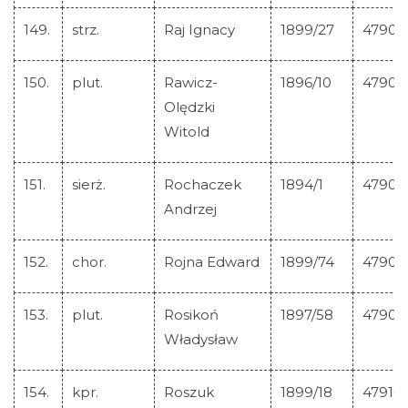
149.
strz.
Raj Ignacy
1899/27
47905
150.
plut.
Rawicz-
1896/10
47906
Olędzki
Witold
151.
sierż.
Rochaczek
1894/1
47907
Andrzej
152.
chor.
Rojna Edward
1899/74
47908
153.
plut.
Rosikoń
1897/58
47909
Władysław
154.
kpr.
Roszuk
1899/18
47910