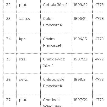
32.
plut.
Cebula Józef
1899/52
47788
33.
st.strz.
Celer
1896/21
47789
Franciszek
34.
kpr.
Chaim
1904/15
47790
Franciszek
35.
strz.
Chatkiewicz
1907/22
47791
Józef
36.
sierż.
Chlebowski
1899/5
47792
Franciszek
37.
plut.
Chodecki
1897/39
47793
Władysław