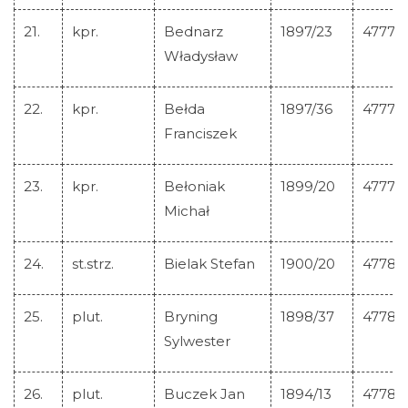
21.
kpr.
Bednarz
1897/23
47777
Władysław
22.
kpr.
Bełda
1897/36
47778
Franciszek
23.
kpr.
Bełoniak
1899/20
47779
Michał
24.
st.strz.
Bielak Stefan
1900/20
47780
25.
plut.
Bryning
1898/37
47781
Sylwester
26.
plut.
Buczek Jan
1894/13
47782