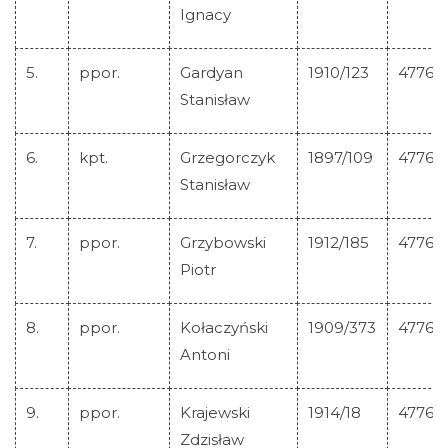
Ignacy
5.
ppor.
Gardyan
1910/123
47761
Stanisław
6.
kpt.
Grzegorczyk
1897/109
47762
Stanisław
7.
ppor.
Grzybowski
1912/185
47763
Piotr
8.
ppor.
Kołaczyński
1909/373
47764
Antoni
Strona główna
9.
ppor.
Krajewski
1914/18
47765
Historia Krzyża
Zdzisław