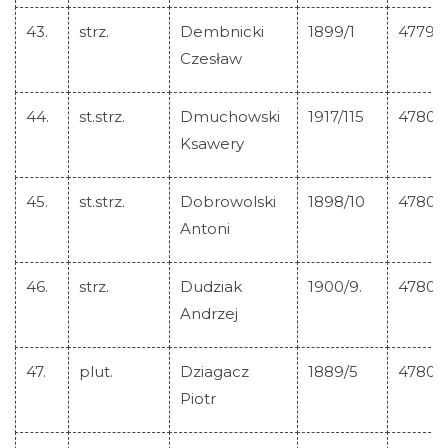
43.
strz.
Dembnicki
1899/1
47799
Czesław
44.
st.strz.
Dmuchowski
1917/115
47800
Ksawery
45.
st.strz.
Dobrowolski
1898/10
47801
Antoni
46.
strz.
Dudziak
1900/9.
47802
Andrzej
47.
plut.
Dziagacz
1889/5
47803
Piotr