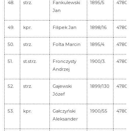
48.
strz.
Fankulewski
1895/5
47804
Jan
49.
kpr.
Filipek Jan
1898/16
47805
50.
strz.
Folta Marcin
1895/4
47806
51.
st.strz.
Fronczysty
1900/3.
47807
Andrzej
52.
strz.
Gajewski
1899/130
47808
Józef
53.
kpr.
Gałczyński
1900/55
47809
Aleksander