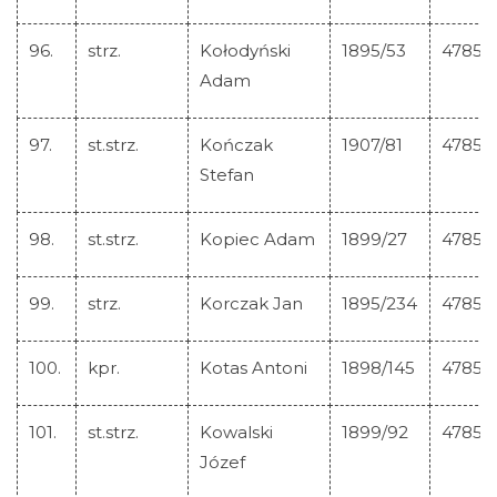
96.
strz.
Kołodyński
1895/53
47852
Adam
97.
st.strz.
Kończak
1907/81
47853
Stefan
98.
st.strz.
Kopiec Adam
1899/27
47854
99.
strz.
Korczak Jan
1895/234
47855
100.
kpr.
Kotas Antoni
1898/145
47856
101.
st.strz.
Kowalski
1899/92
47857
Józef