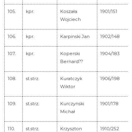
105.
kpr.
Koszała
1901/151
Wojciech
106.
kpr.
Karpinski Jan
1902/148
107.
kpr.
Koperski
1904/183
Bernard??
108.
st.strz.
Kuratczyk
1906/198
Wiktor
109.
st.strz.
Kurczynski
1901/178
Michał
110.
st.strz.
Krzyszton
1910/252