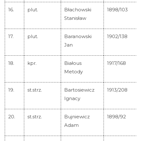
16.
plut.
Błachowski
1898/103
Stanisław
17.
plut.
Baranowski
1902/138
Jan
18.
kpr.
Białous
1917/168
Metody
19.
st.strz.
Bartosiewicz
1913/208
Ignacy
20.
st.strz.
Bujniewicz
1898/92
Adam