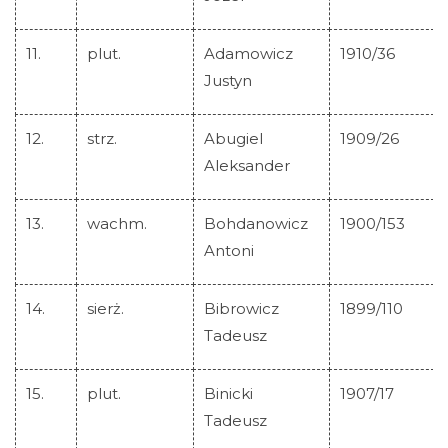
Lista Krzyży M.C.
11.
plut.
Adamowicz
1910/36
Justyn
Aktualności
12.
strz.
Abugiel
1909/26
Aleksander
Szukaj
13.
wachm.
Bohdanowicz
1900/153
Galeria
Antoni
Linki
14.
sierż.
Bibrowicz
1899/110
Kontakt
Tadeusz
15.
plut.
Binicki
1907/17
Tadeusz