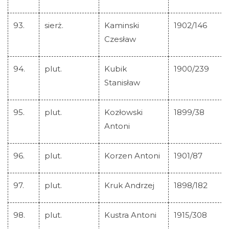
93.
sierż.
Kaminski
1902/146
Czesław
94.
plut.
Kubik
1900/239
Stanisław
95.
plut.
Kozłowski
1899/38
Antoni
96.
plut.
Korzen Antoni
1901/87
97.
plut.
Kruk Andrzej
1898/182
98.
plut.
Kustra Antoni
1915/308