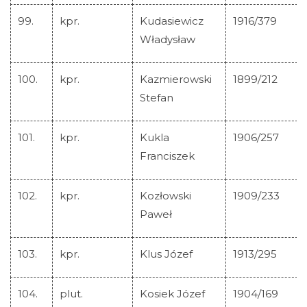
99.
kpr.
Kudasiewicz
1916/379
Władysław
100.
kpr.
Kazmierowski
1899/212
Stefan
101.
kpr.
Kukla
1906/257
Franciszek
102.
kpr.
Kozłowski
1909/233
Paweł
103.
kpr.
Klus Józef
1913/295
104.
plut.
Kosiek Józef
1904/169