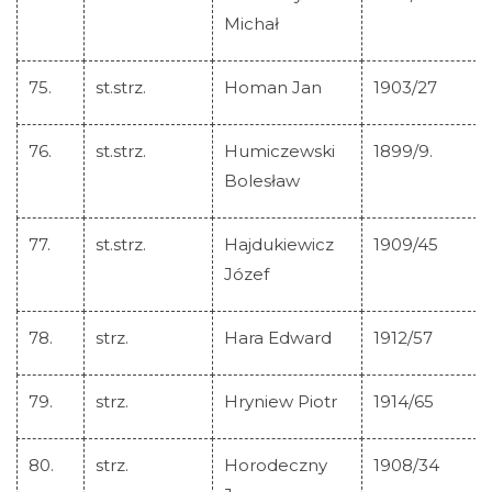
Michał
75.
st.strz.
Homan Jan
1903/27
76.
st.strz.
Humiczewski
1899/9.
Bolesław
77.
st.strz.
Hajdukiewicz
1909/45
Józef
78.
strz.
Hara Edward
1912/57
79.
strz.
Hryniew Piotr
1914/65
80.
strz.
Horodeczny
1908/34