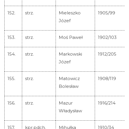
152.
strz.
Mieleszko
1905/99
Józef
153.
strz.
Moś Paweł
1902/103
154.
strz.
Markowski
1912/205
Józef
155.
strz.
Matowicz
1908/119
Bolesław
156.
strz.
Mazur
1916/214
Władysław
157.
kpr.pdch.
Mihułka
1910/34