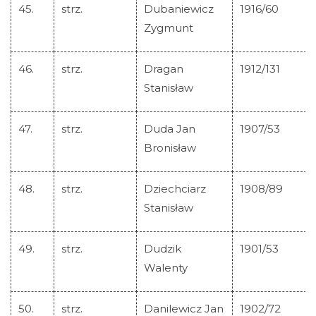
45.
strz.
Dubaniewicz
1916/60
Zygmunt
46.
strz.
Dragan
1912/131
Stanisław
47.
strz.
Duda Jan
1907/53
Bronisław
48.
strz.
Dziechciarz
1908/89
Stanisław
49.
strz.
Dudzik
1901/53
Walenty
50.
strz.
Danilewicz Jan
1902/72