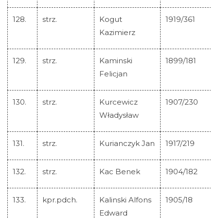
128.
strz.
Kogut
1919/361
Kazimierz
129.
strz.
Kaminski
1899/181
Felicjan
130.
strz.
Kurcewicz
1907/230
Władysław
131.
strz.
Kurianczyk Jan
1917/219
132.
strz.
Kac Benek
1904/182
133.
kpr.pdch.
Kalinski Alfons
1905/18
Edward