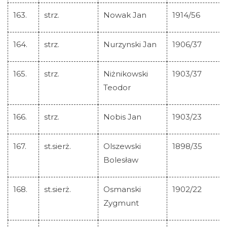
163.
strz.
Nowak Jan
1914/56
164.
strz.
Nurzynski Jan
1906/37
165.
strz.
Niżnikowski
1903/37
Teodor
166.
strz.
Nobis Jan
1903/23
167.
st.sierż.
Olszewski
1898/35
Bolesław
168.
st.sierż.
Osmanski
1902/22
Zygmunt