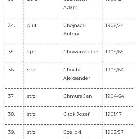
Adam
34.
plut.
Chojnacki
1906/24
Antoni
35.
kpr.
Chowanski Jan
1905/65
36.
strz.
Chocha
1905/64
Aleksander
37.
strz.
Chmura Jan
1904/64
38.
strz.
Citok Józef
1901/17
39.
strz.
Czelicki
1903/57