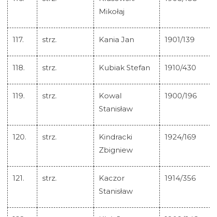
Mikołaj
117.
strz.
Kania Jan
1901/139
118.
strz.
Kubiak Stefan
1910/430
119.
strz.
Kowal
1900/196
Stanisław
120.
strz.
Kindracki
1924/169
Zbigniew
121.
strz.
Kaczor
1914/356
Stanisław