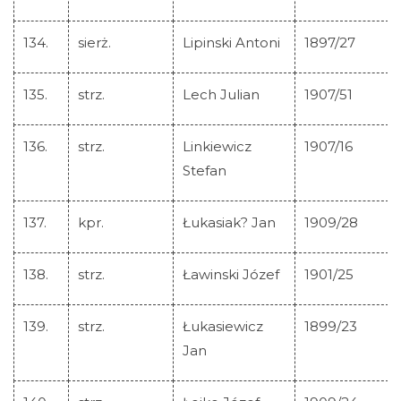
134.
sierż.
Lipinski Antoni
1897/27
135.
strz.
Lech Julian
1907/51
136.
strz.
Linkiewicz
1907/16
Stefan
137.
kpr.
Łukasiak? Jan
1909/28
138.
strz.
Ławinski Józef
1901/25
139.
strz.
Łukasiewicz
1899/23
Jan