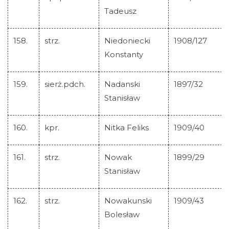
Tadeusz
158.
strz.
Niedoniecki
1908/127
Konstanty
159.
sierż.pdch.
Nadanski
1897/32
Stanisław
160.
kpr.
Nitka Feliks
1909/40
161.
strz.
Nowak
1899/29
Stanisław
162.
strz.
Nowakunski
1909/43
Bolesław