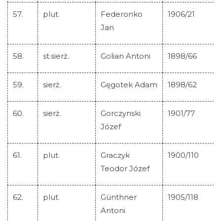
57.
plut.
Federonko
1906/21
Jan
58.
st.sierż.
Golian Antoni
1898/66
59.
sierż.
Gęgotek Adam
1898/62
60.
sierż.
Gorczynski
1901/77
Józef
61.
plut.
Graczyk
1900/110
Teodor Józef
62.
plut.
Günthner
1905/118
Antoni