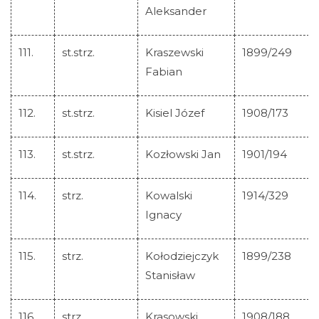
Aleksander
111.
st.strz.
Kraszewski
1899/249
Fabian
112.
st.strz.
Kisiel Józef
1908/173
113.
st.strz.
Kozłowski Jan
1901/194
114.
strz.
Kowalski
1914/329
Ignacy
115.
strz.
Kołodziejczyk
1899/238
Stanisław
116.
strz.
Krasowski
1908/188