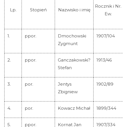
Rocznik i Nr.
Lp.
Stopień
Nazwisko i imię
Ew.
1.
ppor.
Dmochowski
1907/104
Zygmunt
2.
ppor.
Ganczakowski?
1913/46
Stefan
3.
por.
Jentys
1902/89
Zbigniew
4.
por.
Kowacz Michał
1899/344
5.
ppor.
Kornat Jan
1907/334