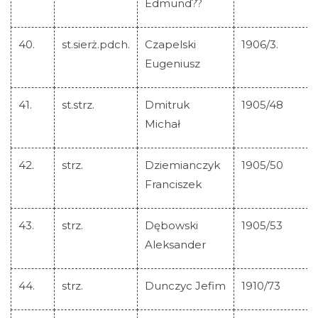
Edmund??
40.
st.sierż.pdch.
Czapelski
1906/3.
Eugeniusz
41.
st.strz.
Dmitruk
1905/48
Michał
42.
strz.
Dziemianczyk
1905/50
Franciszek
43.
strz.
Dębowski
1905/53
Aleksander
44.
strz.
Dunczyc Jefim
1910/73