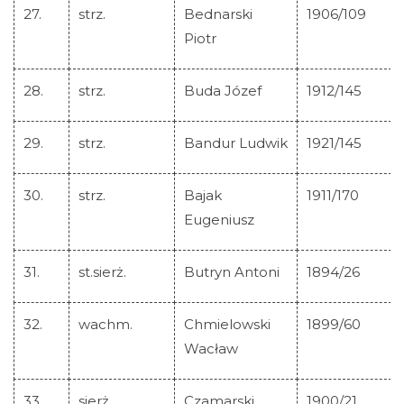
27.
strz.
Bednarski
1906/109
Piotr
28.
strz.
Buda Józef
1912/145
29.
strz.
Bandur Ludwik
1921/145
30.
strz.
Bajak
1911/170
Eugeniusz
31.
st.sierż.
Butryn Antoni
1894/26
32.
wachm.
Chmielowski
1899/60
Wacław
33.
sierż.
Czamarski
1900/21