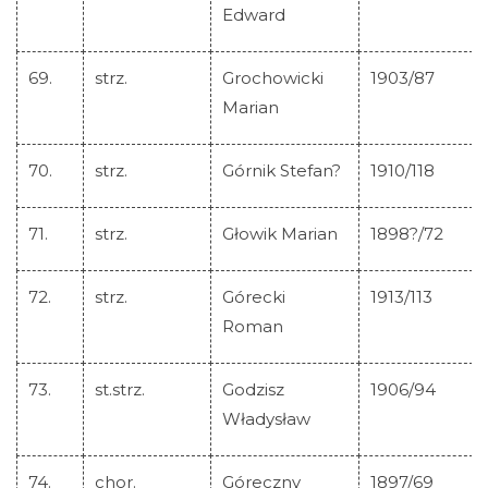
Edward
69.
strz.
Grochowicki
1903/87
Marian
70.
strz.
Górnik Stefan?
1910/118
71.
strz.
Głowik Marian
1898?/72
72.
strz.
Górecki
1913/113
Roman
73.
st.strz.
Godzisz
1906/94
Władysław
74.
chor.
Góreczny
1897/69