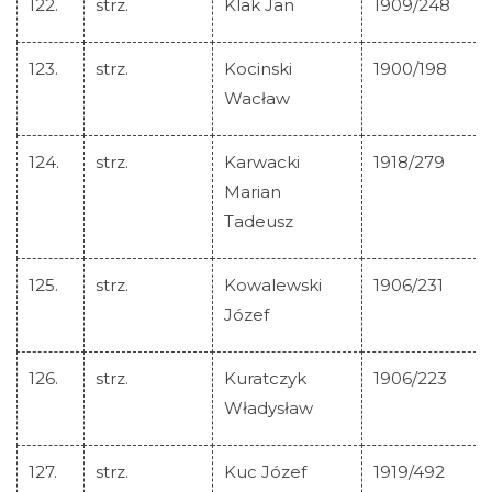
122.
strz.
Klak Jan
1909/248
123.
strz.
Kocinski
1900/198
Wacław
124.
strz.
Karwacki
1918/279
Marian
Tadeusz
125.
strz.
Kowalewski
1906/231
Józef
126.
strz.
Kuratczyk
1906/223
Władysław
127.
strz.
Kuc Józef
1919/492