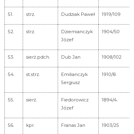
51.
strz.
Dudziak Paweł
1919/109
52.
strz.
Dziemianczyk
1904/50
Józef
53.
sierż.pdch.
Dub Jan
1908/102
54.
st.strz.
Emilianczyk
1910/8.
Sergiusz
55.
sierż.
Fiedorowicz
1894/4.
Józef
56.
kpr.
Franas Jan
1903/25