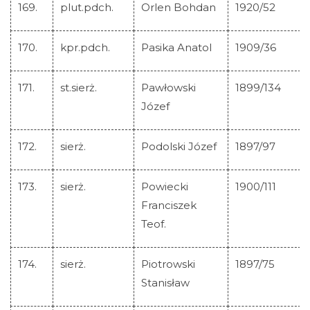
169.
plut.pdch.
Orlen Bohdan
1920/52
170.
kpr.pdch.
Pasika Anatol
1909/36
171.
st.sierż.
Pawłowski
1899/134
Józef
172.
sierż.
Podolski Józef
1897/97
173.
sierż.
Powiecki
1900/111
Franciszek
Teof.
174.
sierż.
Piotrowski
1897/75
Stanisław