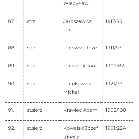
Władysław
87.
strz.
Jaroszewicz
1917/83
Jan
88.
strz.
Janowski Józef
1911/93
89.
strz.
Janoszek Jan
1909/82
90.
strz.
Janukowicz
1921/79
Michał
91.
st.sierż.
Krawiec Adam
1902/198
92.
st.sierż.
Kowalski Józef
1901/224
Ignacy