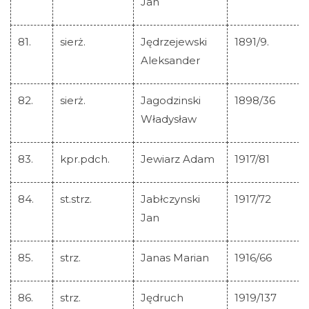
Jan
81.
sierż.
Jędrzejewski
1891/9.
Aleksander
82.
sierż.
Jagodzinski
1898/36
Władysław
83.
kpr.pdch.
Jewiarz Adam
1917/81
84.
st.strz.
Jabłczynski
1917/72
Jan
85.
strz.
Janas Marian
1916/66
86.
strz.
Jędruch
1919/137