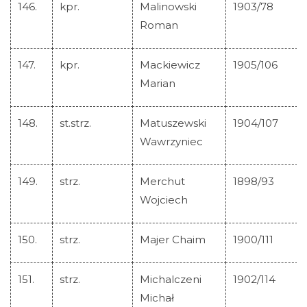
146.
kpr.
Malinowski
1903/78
Roman
147.
kpr.
Mackiewicz
1905/106
Marian
148.
st.strz.
Matuszewski
1904/107
Wawrzyniec
149.
strz.
Merchut
1898/93
Wojciech
150.
strz.
Majer Chaim
1900/111
151.
strz.
Michalczeni
1902/114
Michał