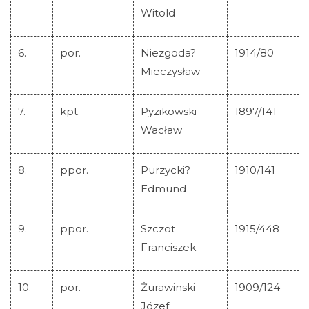
Witold
6.
por.
Niezgoda?
1914/80
Mieczysław
7.
kpt.
Pyzikowski
1897/141
Wacław
8.
ppor.
Purzycki?
1910/141
Edmund
9.
ppor.
Szczot
1915/448
Franciszek
Strona główna
10.
por.
Żurawinski
1909/124
Historia Krzyża
Józef