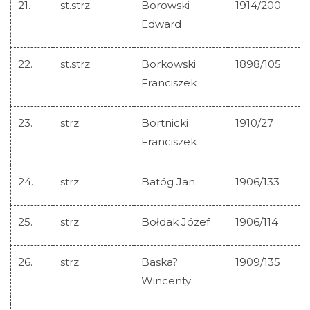
21.
st.strz.
Borowski
1914/200
Edward
22.
st.strz.
Borkowski
1898/105
Franciszek
23.
strz.
Bortnicki
1910/27
Franciszek
24.
strz.
Batóg Jan
1906/133
25.
strz.
Bołdak Józef
1906/114
26.
strz.
Baska?
1909/135
Wincenty