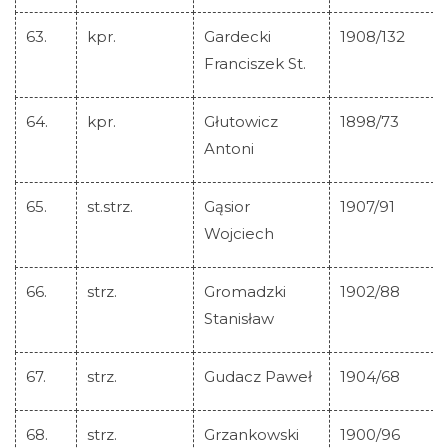
63.
kpr.
Gardecki
1908/132
Franciszek St.
64.
kpr.
Głutowicz
1898/73
Antoni
65.
st.strz.
Gąsior
1907/91
Wojciech
66.
strz.
Gromadzki
1902/88
Stanisław
67.
strz.
Gudacz Paweł
1904/68
68.
strz.
Grzankowski
1900/96