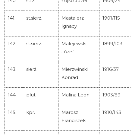
140.
strz.
Łojko Józef
1909/24
141.
st.sierż.
Mastalerz
1901/115
Ignacy
142.
st.sierż.
Malejewski
1899/103
Józef
143.
sierż.
Mierzwinski
1916/37
Konrad
144.
plut.
Malina Leon
1903/89
145.
kpr.
Marosz
1910/143
Franciszek