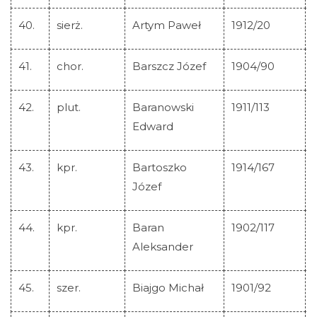
40.
sierż.
Artym Paweł
1912/20
41.
chor.
Barszcz Józef
1904/90
42.
plut.
Baranowski
1911/113
Edward
43.
kpr.
Bartoszko
1914/167
Józef
44.
kpr.
Baran
1902/117
Aleksander
45.
szer.
Biajgo Michał
1901/92