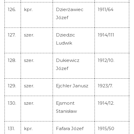
126.
kpr.
Dzierżawiec
1911/64
Józef
127.
szer.
Dziedzic
1914/111
Ludwik
128.
szer.
Dukiewicz
1912/10.
Józef
129.
szer.
Ejchler Janusz
1923/7.
130.
szer.
Ejsmont
1914/12.
Stanisław
131.
kpr.
Fafara Józef
1915/50