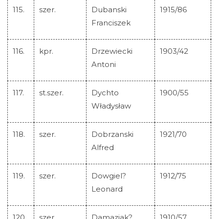
115.
szer.
Dubanski
1915/86
Franciszek
116.
kpr.
Drzewiecki
1903/42
Antoni
117.
st.szer.
Dychto
1900/55
Władysław
118.
szer.
Dobrzanski
1921/70
Alfred
119.
szer.
Dowgiel?
1912/75
Leonard
120.
szer.
Damaziak?
1910/57