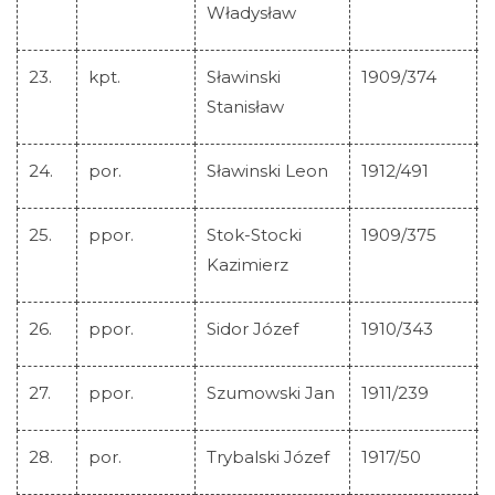
Władysław
23.
kpt.
Sławinski
1909/374
Stanisław
24.
por.
Sławinski Leon
1912/491
25.
ppor.
Stok-Stocki
1909/375
Kazimierz
26.
ppor.
Sidor Józef
1910/343
27.
ppor.
Szumowski Jan
1911/239
28.
por.
Trybalski Józef
1917/50