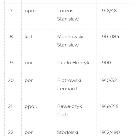
17.
ppor.
Lorens
1916/46
Stanisław
18.
kpt.
Machowski
1901/184
Stanisław
19.
por.
Pudło Henryk
1900
20.
por.
Piotrowski
1910/32
Leonard
21.
ppor.
Pawełczyk
1918/215
Piotr
22.
por.
Stodolski
1912/490