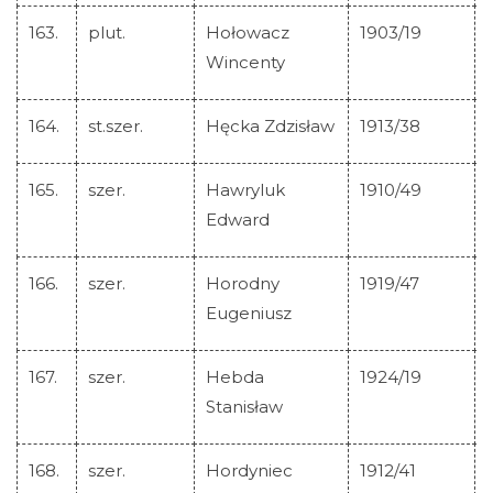
163.
plut.
Hołowacz
1903/19
Wincenty
164.
st.szer.
Hęcka Zdzisław
1913/38
165.
szer.
Hawryluk
1910/49
Edward
166.
szer.
Horodny
1919/47
Eugeniusz
167.
szer.
Hebda
1924/19
Stanisław
168.
szer.
Hordyniec
1912/41