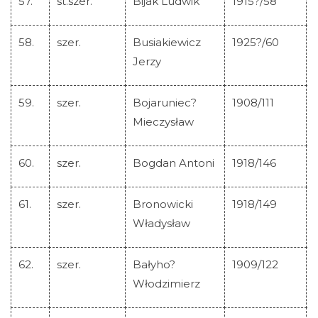
57.
st.szer.
Bijak Ludwik
1915?/58
58.
szer.
Busiakiewicz
1925?/60
Jerzy
59.
szer.
Bojaruniec?
1908/111
Mieczysław
60.
szer.
Bogdan Antoni
1918/146
61.
szer.
Bronowicki
1918/149
Władysław
62.
szer.
Bałyho?
1909/122
Włodzimierz