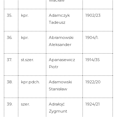
Wacław
35.
kpr.
Adamczyk
1902/23
Tadeusz
36.
kpr.
Abramowski
1904/1.
Aleksander
37.
st.szer.
Apanasewicz
1914/35
Piotr
38.
kpr.pdch.
Adamowski
1922/20
Stanisław
39.
szer.
Adrałojć
1924/21
Zygmunt