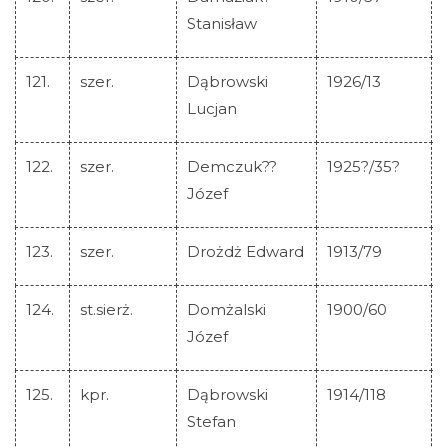
Stanisław
121.
szer.
Dąbrowski
1926/13
Lucjan
122.
szer.
Demczuk??
1925?/35?
Józef
123.
szer.
Drożdż Edward
1913/79
124.
st.sierż.
Domżalski
1900/60
Józef
125.
kpr.
Dąbrowski
1914/118
Stefan