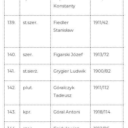
Konstanty
139.
st.szer.
Fiedler
1911/42
Stanisław
140.
szer.
Figarski Józef
1913/72
141.
st.sierż.
Grygier Ludwik
1900/82
142.
plut.
Góralczyk
1911/112
Tadeusz
143.
kpr.
Góral Antoni
1918/114