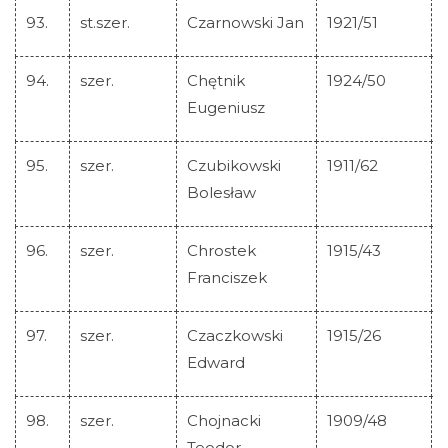
93.
st.szer.
Czarnowski Jan
1921/51
94.
szer.
Chętnik
1924/50
Eugeniusz
95.
szer.
Czubikowski
1911/62
Bolesław
96.
szer.
Chrostek
1915/43
Franciszek
97.
szer.
Czaczkowski
1915/26
Edward
98.
szer.
Chojnacki
1909/48
Teodor