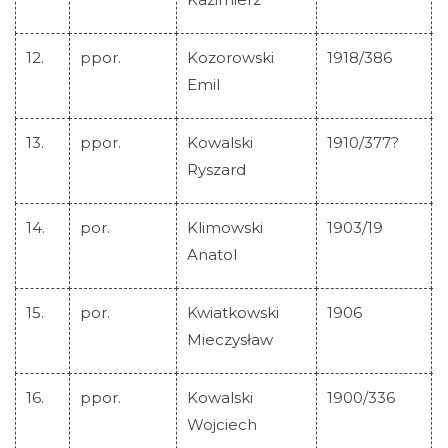
Lista Krzyży M.C.
12.
ppor.
Kozorowski
1918/386
Emil
Aktualności
13.
ppor.
Kowalski
1910/377?
Ryszard
Szukaj
Galeria
14.
por.
Klimowski
1903/19
Anatol
Linki
15.
por.
Kwiatkowski
1906
Kontakt
Mieczysław
16.
ppor.
Kowalski
1900/336
Wojciech