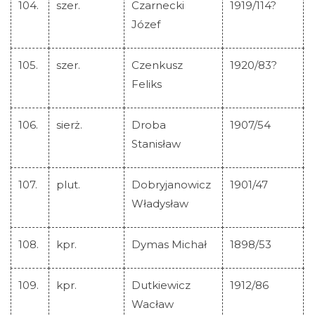
104.
szer.
Czarnecki
1919/114?
Józef
105.
szer.
Czenkusz
1920/83?
Feliks
106.
sierż.
Droba
1907/54
Stanisław
107.
plut.
Dobryjanowicz
1901/47
Władysław
108.
kpr.
Dymas Michał
1898/53
109.
kpr.
Dutkiewicz
1912/86
Wacław