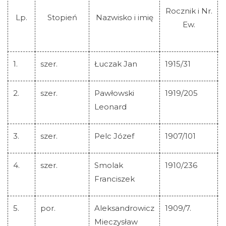
Rocznik i Nr.
Lp.
Stopień
Nazwisko i imię
Ew.
1.
szer.
Łuczak Jan
1915/31
2.
szer.
Pawłowski
1919/205
Leonard
3.
szer.
Pelc Józef
1907/101
4.
szer.
Smolak
1910/236
Franciszek
5.
por.
Aleksandrowicz
1909/7.
Mieczysław