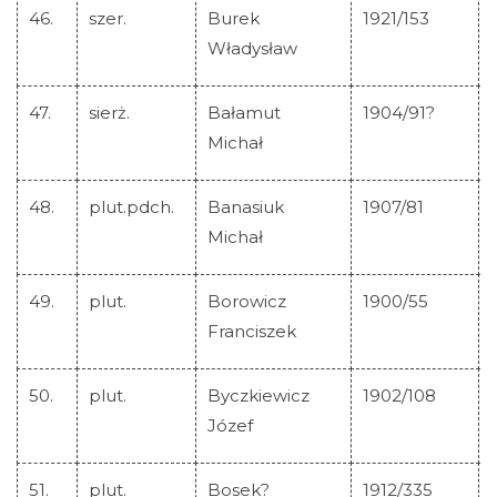
46.
szer.
Burek
1921/153
Władysław
47.
sierż.
Bałamut
1904/91?
Michał
48.
plut.pdch.
Banasiuk
1907/81
Michał
49.
plut.
Borowicz
1900/55
Franciszek
50.
plut.
Byczkiewicz
1902/108
Józef
51.
plut.
Bosek?
1912/335