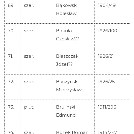
69.
szer.
Bąkowski
1904/49
Bolesław
70.
szer.
Bakuła
1926/100
Czesław??
71.
szer.
Błaszczak
1926/21
Józef??
72.
szer.
Baczynski
1926/25
Mieczysław
73.
plut.
Brulinski
1911/206
Edmund
74.
szer.
Bożek Roman
1914/247