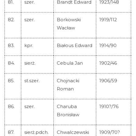
81.
szer.
Brandt Edward
1923/148
82.
szer.
Borkowski
1919/112
Wacław
83.
kpr.
Białous Edward
1914/90
84.
sierż.
Cebula Jan
1902/46
85.
st.szer.
Chojnacki
1906/59
Roman
86.
szer.
Charuba
1910?/76
Bronisław
87.
sierż.pdch.
Chwalczewski
1909/70?