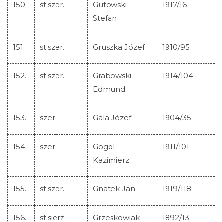
150.
st.szer.
Gutowski
1917/16
Stefan
151.
st.szer.
Gruszka Józef
1910/95
152.
st.szer.
Grabowski
1914/104
Edmund
153.
szer.
Gala Józef
1904/35
154.
szer.
Gogol
1911/101
Kazimierz
155.
st.szer.
Gnatek Jan
1919/118
156.
st.sierż.
Grzeskowiak
1892/13