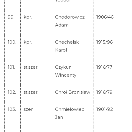
99.
kpr.
Chodorowicz
1906/46
Adam
100.
kpr.
Chechelski
1915/96
Karol
101.
st.szer.
Czykun
1916/77
Wincenty
102.
st.szer.
Chroł Bronisław
1916/79
103.
szer.
Chmielowiec
1901/92
Jan