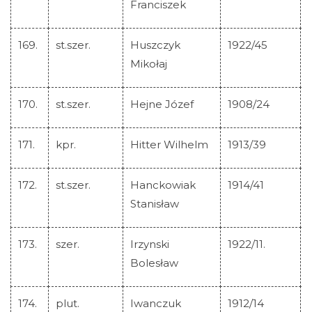
Franciszek
169.
st.szer.
Huszczyk
1922/45
Mikołaj
170.
st.szer.
Hejne Józef
1908/24
171.
kpr.
Hitter Wilhelm
1913/39
172.
st.szer.
Hanckowiak
1914/41
Stanisław
173.
szer.
Irzynski
1922/11.
Bolesław
174.
plut.
Iwanczuk
1912/14