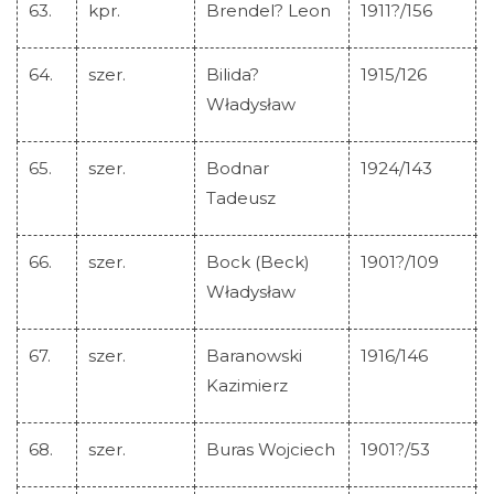
63.
kpr.
Brendel? Leon
1911?/156
64.
szer.
Bilida?
1915/126
Władysław
65.
szer.
Bodnar
1924/143
Tadeusz
66.
szer.
Bock (Beck)
1901?/109
Władysław
67.
szer.
Baranowski
1916/146
Kazimierz
68.
szer.
Buras Wojciech
1901?/53