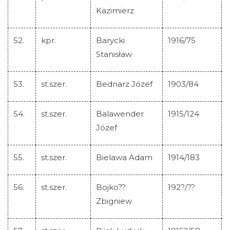
Kazimierz
52.
kpr.
Barycki
1916/75
Stanisław
53.
st.szer.
Bednarz Józef
1903/84
54.
st.szer.
Balawender
1915/124
Józef
55.
st.szer.
Bielawa Adam
1914/183
56.
st.szer.
Bojko??
192?/??
Zbigniew