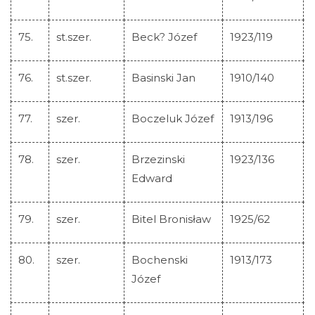
75.
st.szer.
Beck? Józef
1923/119
76.
st.szer.
Basinski Jan
1910/140
77.
szer.
Boczeluk Józef
1913/196
78.
szer.
Brzezinski
1923/136
Edward
79.
szer.
Bitel Bronisław
1925/62
80.
szer.
Bochenski
1913/173
Józef