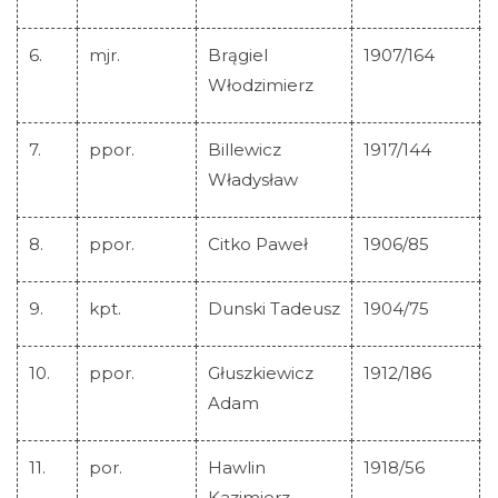
6.
mjr.
Brągiel
1907/164
Włodzimierz
7.
ppor.
Billewicz
1917/144
Władysław
8.
ppor.
Citko Paweł
1906/85
9.
kpt.
Dunski Tadeusz
1904/75
10.
ppor.
Głuszkiewicz
1912/186
Adam
Strona główna
11.
por.
Hawlin
1918/56
Historia Krzyża
Kazimierz