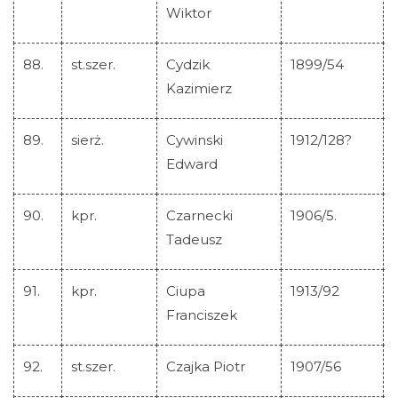
Wiktor
88.
st.szer.
Cydzik
1899/54
Kazimierz
89.
sierż.
Cywinski
1912/128?
Edward
90.
kpr.
Czarnecki
1906/5.
Tadeusz
91.
kpr.
Ciupa
1913/92
Franciszek
92.
st.szer.
Czajka Piotr
1907/56