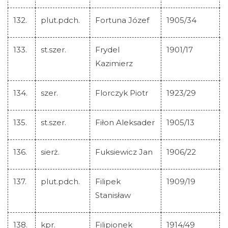
132.
plut.pdch.
Fortuna Józef
1905/34
133.
st.szer.
Frydel
1901/17
Kazimierz
134.
szer.
Florczyk Piotr
1923/29
135.
st.szer.
Fiłon Aleksader
1905/13
136.
sierż.
Fuksiewicz Jan
1906/22
137.
plut.pdch.
Filipek
1909/19
Stanisław
138.
kpr.
Filipionek
1914/49