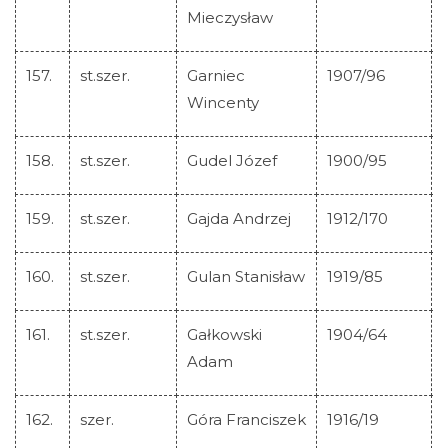
Mieczysław
157.
st.szer.
Garniec
1907/96
Wincenty
158.
st.szer.
Gudel Józef
1900/95
159.
st.szer.
Gajda Andrzej
1912/170
160.
st.szer.
Gulan Stanisław
1919/85
161.
st.szer.
Gałkowski
1904/64
Adam
162.
szer.
Góra Franciszek
1916/19