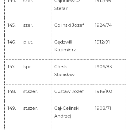
144.
szer.
Gajdulewicz
1912/96
Stefan
145.
szer.
Golinski Józef
1924/74
146.
plut.
Gędzwiłł
1912/91
Kazimierz
147.
kpr.
Górski
1906/83
Stanisław
148.
st.szer.
Gustaw Józef
1916/103
149.
st.szer.
Gaj-Celinski
1908/71
Andrzej