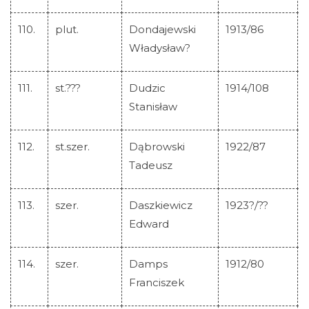
110.
plut.
Dondajewski
1913/86
Władysław?
111.
st.???
Dudzic
1914/108
Stanisław
112.
st.szer.
Dąbrowski
1922/87
Tadeusz
113.
szer.
Daszkiewicz
1923?/??
Edward
114.
szer.
Damps
1912/80
Franciszek