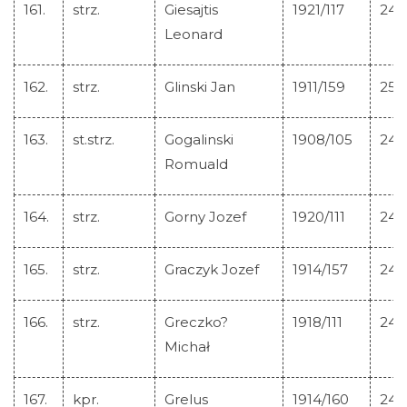
161.
strz.
Giesajtis
1921/117
245
Leonard
162.
strz.
Glinski Jan
1911/159
256
163.
st.strz.
Gogalinski
1908/105
246
Romuald
164.
strz.
Gorny Jozef
1920/111
246
165.
strz.
Graczyk Jozef
1914/157
246
166.
strz.
Greczko?
1918/111
246
Michał
167.
kpr.
Grelus
1914/160
246