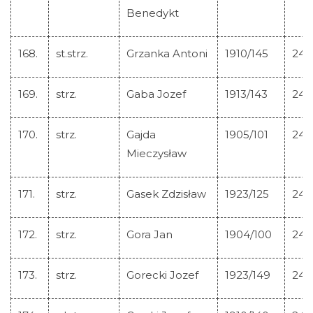
Benedykt
168.
st.strz.
Grzanka Antoni
1910/145
246
169.
strz.
Gaba Jozef
1913/143
246
170.
strz.
Gajda
1905/101
246
Mieczysław
171.
strz.
Gasek Zdzisław
1923/125
246
172.
strz.
Gora Jan
1904/100
246
173.
strz.
Gorecki Jozef
1923/149
246