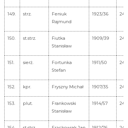
149.
strz.
Feniuk
1923/36
245
Rajmund
150.
st.strz.
Fiutka
1909/39
245
Stanisław
151.
sierż.
Fortunka
1911/50
245
Stefan
152.
kpr.
Fryszny Michał
1907/35
245
153.
plut.
Frankowski
1914/57
245
Stanisław
154.
st.strz.
Frąckowiak Jan
1912/76
245