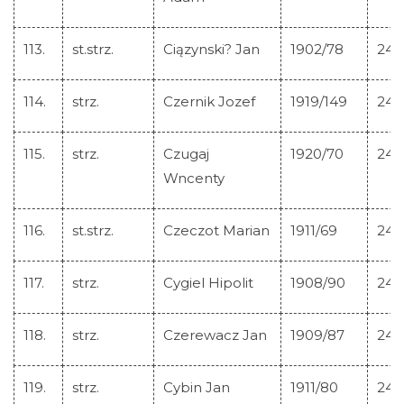
113.
st.strz.
Ciązynski? Jan
1902/78
245
114.
strz.
Czernik Jozef
1919/149
245
115.
strz.
Czugaj
1920/70
245
Wncenty
116.
st.strz.
Czeczot Marian
1911/69
245
117.
strz.
Cygiel Hipolit
1908/90
245
118.
strz.
Czerewacz Jan
1909/87
245
119.
strz.
Cybin Jan
1911/80
245