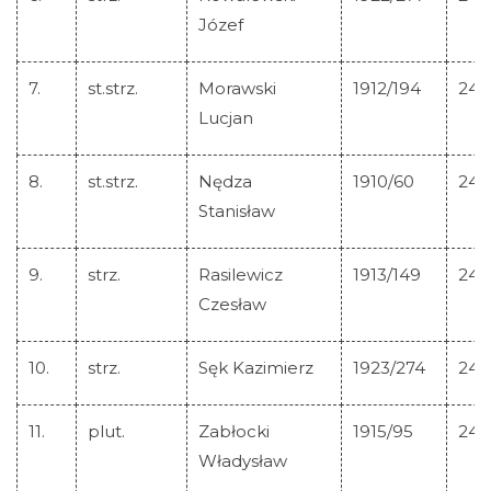
Józef
7.
st.strz.
Morawski
1912/194
244
Lucjan
8.
st.strz.
Nędza
1910/60
244
Stanisław
9.
strz.
Rasilewicz
1913/149
244
Czesław
10.
strz.
Sęk Kazimierz
1923/274
244
Strona główna
11.
plut.
Zabłocki
1915/95
244
Władysław
Historia Krzyża