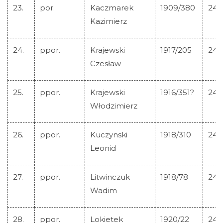
23.
por.
Kaczmarek
1909/380
244
Kazimierz
24.
ppor.
Krajewski
1917/205
244
Czesław
25.
ppor.
Krajewski
1916/351?
244
Włodzimierz
26.
ppor.
Kuczynski
1918/310
244
Leonid
27.
ppor.
Litwinczuk
1918/78
244
Wadim
28.
ppor.
Lokietek
1920/22
244