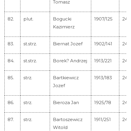
Tomasz
82.
plut.
Bogucki
1907/125
245
Kazimierz
83.
st.strz.
Biernat Jozef
1902/141
245
84.
st.strz.
Borek? Andrzej
1913/221
245
85.
strz.
Bartkiewicz
1913/183
245
Jozef
86.
strz.
Bieroza Jan
1925/78
245
87.
strz.
Bartoszewicz
1911/251
245
Witold