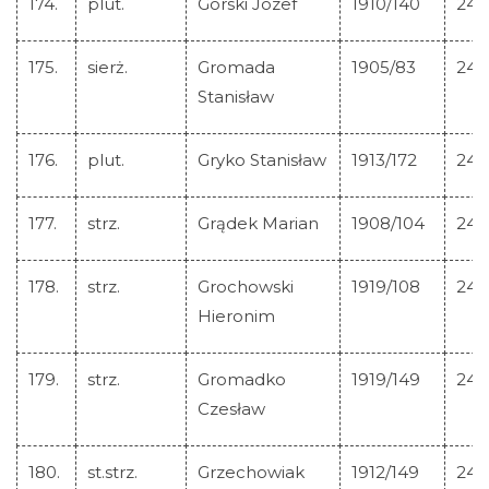
174.
plut.
Gorski Jozef
1910/140
246
175.
sierż.
Gromada
1905/83
246
Stanisław
176.
plut.
Gryko Stanisław
1913/172
246
177.
strz.
Grądek Marian
1908/104
246
178.
strz.
Grochowski
1919/108
246
Hieronim
179.
strz.
Gromadko
1919/149
246
Czesław
180.
st.strz.
Grzechowiak
1912/149
246