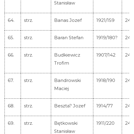
Stanisław
64.
strz.
Banas Jozef
1921/159
245
65.
strz.
Baran Stefan
1919/180?
245
66.
strz.
Budkiewicz
1907/142
245
Trofim
67.
strz.
Bandrowski
1918/190
245
Maciej
68.
strz.
Beszta? Jozef
1914/77
245
69.
strz.
Bętkowski
1911/220
245
Stanisław