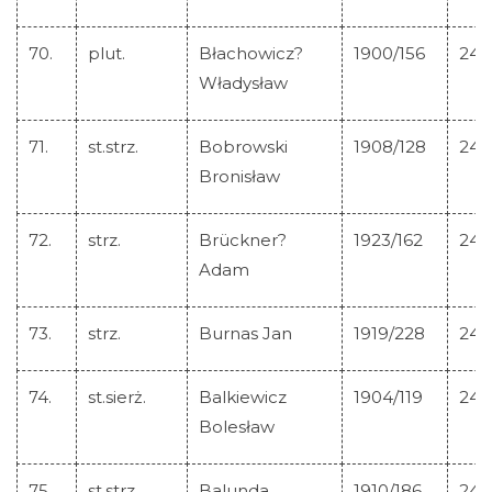
70.
plut.
Błachowicz?
1900/156
245
Władysław
71.
st.strz.
Bobrowski
1908/128
245
Bronisław
72.
strz.
Brückner?
1923/162
245
Adam
73.
strz.
Burnas Jan
1919/228
245
74.
st.sierż.
Balkiewicz
1904/119
245
Bolesław
75.
st.strz.
Balunda
1910/186
245