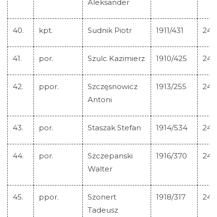
Aleksander
40.
kpt.
Sudnik Piotr
1911/431
244
41.
por.
Szulc Kazimierz
1910/425
244
42.
ppor.
Szczęsnowicz
1913/255
244
Antoni
43.
por.
Staszak Stefan
1914/534
244
44.
por.
Szczepanski
1916/370
244
Walter
45.
ppor.
Szonert
1918/317
244
Tadeusz