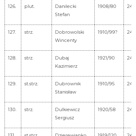
126.
plut.
Danilecki
1908/80
245
Stefan
127.
strz.
Dobrowolski
1910/99?
245
Wincenty
128.
strz.
Dubaj
1921/90
245
Kazimierz
129.
st.strz.
Dubrownik
1910/95
245
Stanisław
130.
strz.
Dulkiewicz
1920/58
245
Sergiusz
131.
st.strz.
Dzierewianko
1919/120
245