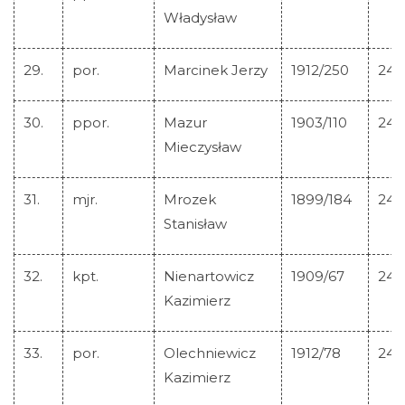
Władysław
29.
por.
Marcinek Jerzy
1912/250
244
30.
ppor.
Mazur
1903/110
244
Mieczysław
31.
mjr.
Mrozek
1899/184
244
Stanisław
32.
kpt.
Nienartowicz
1909/67
244
Kazimierz
33.
por.
Olechniewicz
1912/78
244
Kazimierz