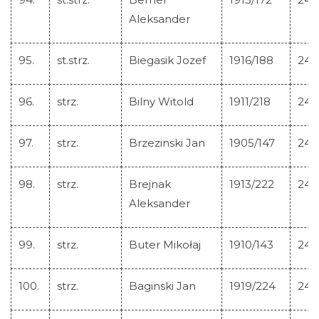
Aleksander
95.
st.strz.
Biegasik Jozef
1916/188
245
96.
strz.
Bilny Witold
1911/218
245
97.
strz.
Brzezinski Jan
1905/147
245
98.
strz.
Brejnak
1913/222
245
Aleksander
99.
strz.
Buter Mikołaj
1910/143
245
100.
strz.
Baginski Jan
1919/224
245