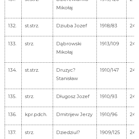
Mikołaj
132.
st.strz.
Dziuba Jozef
1918/83
245
133.
strz.
Dąbrowski
1913/109
245
Mikołaj
134.
st.strz.
Druzyc?
1910/147
245
Stanisław
135.
strz.
Długosz Jozef
1910/93
245
136.
kpr.pdch.
Dmitrijew Jerzy
1910/96
245
137.
strz.
Dziedziul?
1909/125
245