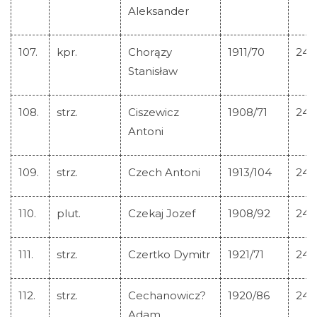
Aleksander
107.
kpr.
Chorązy
1911/70
245
Stanisław
108.
strz.
Ciszewicz
1908/71
245
Antoni
109.
strz.
Czech Antoni
1913/104
245
110.
plut.
Czekaj Jozef
1908/92
245
111.
strz.
Czertko Dymitr
1921/71
245
112.
strz.
Cechanowicz?
1920/86
245
Adam