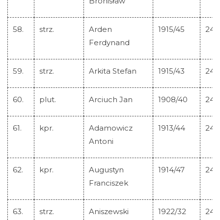
Bronisław
58.
strz.
Arden
1915/45
244
Ferdynand
59.
strz.
Arkita Stefan
1915/43
244
60.
plut.
Arciuch Jan
1908/40
244
61.
kpr.
Adamowicz
1913/44
244
Antoni
62.
kpr.
Augustyn
1914/47
245
Franciszek
63.
strz.
Aniszewski
1922/32
245