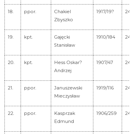
18.
ppor.
Chakiel
1917/19?
244
Zbyszko
19.
kpt.
Gajęcki
1910/184
244
Stanisław
20.
kpt.
Hess Oskar?
1907/47
244
Andrzej
21.
ppor.
Januszewski
1919/116
244
Mieczysław
22.
ppor.
Kasprzak
1906/259
244
Edmund