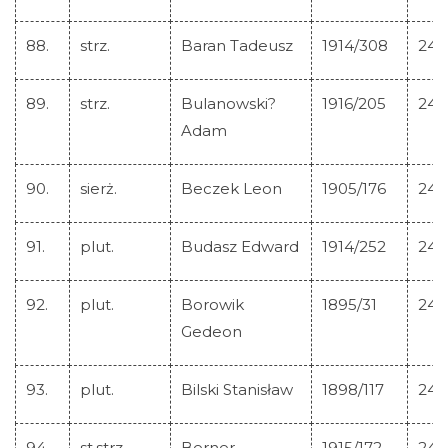
88.
strz.
Baran Tadeusz
1914/308
245
89.
strz.
Bulanowski?
1916/205
245
Adam
90.
sierż.
Beczek Leon
1905/176
245
91.
plut.
Budasz Edward
1914/252
245
92.
plut.
Borowik
1895/31
245
Gedeon
93.
plut.
Bilski Stanisław
1898/117
245
94.
st.strz.
Berner
1915/172
245