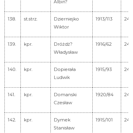
Albin?
138.
st.strz.
Dzierniejko
1913/113
245
Wiktor
139.
kpr.
Dróżdż?
1916/62
245
Władysław
140.
kpr.
Dopierała
1915/93
245
Ludwik
141.
kpr.
Domanski
1920/84
245
Czesław
142.
kpr.
Dymek
1915/101
245
Stanisław