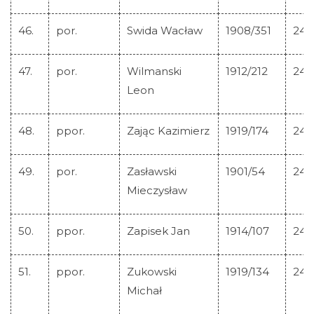
46.
por.
Swida Wacław
1908/351
244
47.
por.
Wilmanski
1912/212
244
Leon
48.
ppor.
Zając Kazimierz
1919/174
244
49.
por.
Zasławski
1901/54
244
Mieczysław
50.
ppor.
Zapisek Jan
1914/107
244
51.
ppor.
Zukowski
1919/134
244
Michał