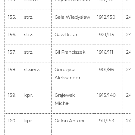
155.
strz.
Gała Władysław
1912/150
245
156.
strz.
Gawlik Jan
1921/115
245
157.
strz.
Gil Franciszek
1916/111
245
158.
st.sierż.
Gorczyca
1901/86
245
Aleksander
159.
kpr.
Grajewski
1915/140
245
Michał
160.
kpr.
Galon Antoni
1911/153
245