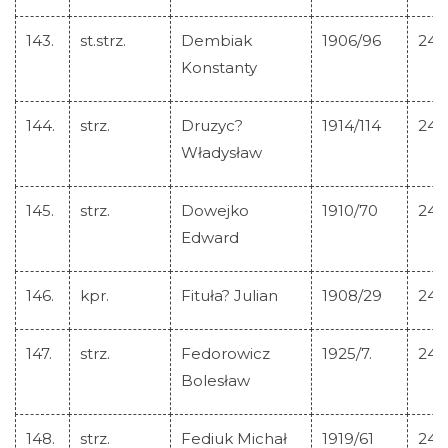
143.
st.strz.
Dembiak
1906/96
245
Konstanty
144.
strz.
Druzyc?
1914/114
245
Władysław
145.
strz.
Dowejko
1910/70
245
Edward
146.
kpr.
Fituła? Julian
1908/29
245
147.
strz.
Fedorowicz
1925/7.
245
Bolesław
148.
strz.
Fediuk Michał
1919/61
245