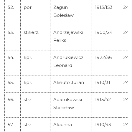
52.
por.
Zagun
1913/153
244
Bolesław
53.
st.sierż.
Andrzejewski
1900/24
244
Feliks
54.
kpr.
Andrukiewicz
1922/36
244
Leonard
55.
kpr.
Aksiuto Julian
1910/31
244
56.
strz.
Adamkowski
1915/42
244
Stanisław
57.
strz.
Alochna
1910/43
244