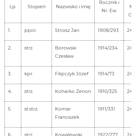
Rocznik i
Lp.
Stopień
Nazwisko i imię
Mo
Nr. Ew.
Cas
1.
ppor.
Stroisz Jan
1908/293
244
2.
strz.
Borowski
1914/234
244
Czesław
3.
kpr.
Filipczyk Józef
1914/73
244
4.
strz.
Koharko Zenon
1910/325
244
5.
st.strz.
Komar
1911/331
244
Franciszek
6.
strz.
Kowalewski
1922/277
244