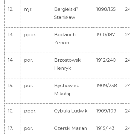
12.
mjr.
Bargielski?
1898/155
244
Lista Krzyży M.C.
Stanisław
13.
ppor.
Bodzioch
1910/187
244
Aktualności
Zenon
Szukaj
14.
por.
Brzostowski
1912/240
244
Galeria
Henryk
Linki
15.
por.
Bychowiec
1909/238
244
Mikołaj
Kontakt
16.
ppor.
Cybula Ludwik
1909/109
244
17.
por.
Czerski Marian
1915/143
244