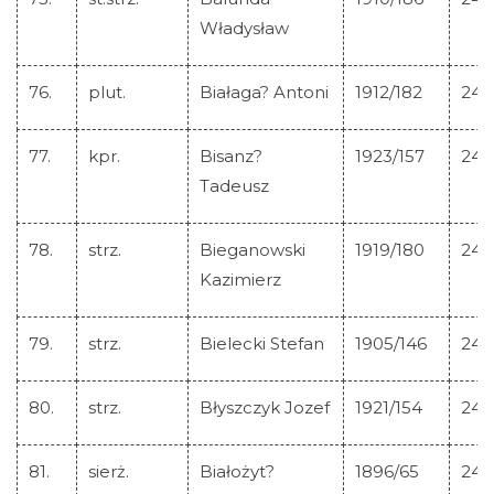
Władysław
76.
plut.
Białaga? Antoni
1912/182
245
77.
kpr.
Bisanz?
1923/157
245
Tadeusz
78.
strz.
Bieganowski
1919/180
245
Kazimierz
79.
strz.
Bielecki Stefan
1905/146
245
80.
strz.
Błyszczyk Jozef
1921/154
245
81.
sierż.
Białożyt?
1896/65
245