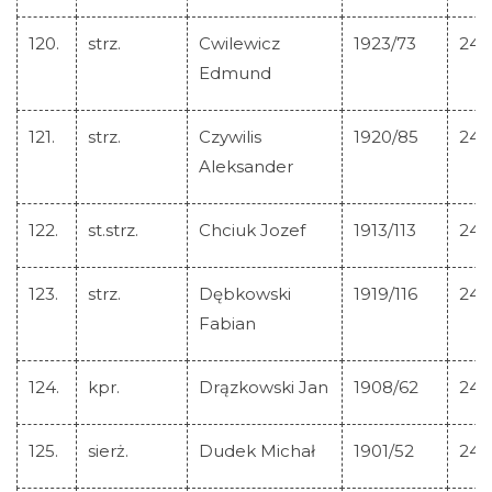
120.
strz.
Cwilewicz
1923/73
245
Edmund
121.
strz.
Czywilis
1920/85
245
Aleksander
122.
st.strz.
Chciuk Jozef
1913/113
245
123.
strz.
Dębkowski
1919/116
245
Fabian
124.
kpr.
Drązkowski Jan
1908/62
245
125.
sierż.
Dudek Michał
1901/52
245