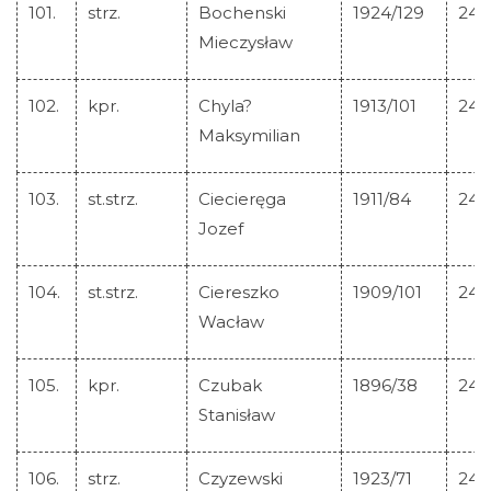
101.
strz.
Bochenski
1924/129
245
Mieczysław
102.
kpr.
Chyla?
1913/101
245
Maksymilian
103.
st.strz.
Ciecieręga
1911/84
245
Jozef
104.
st.strz.
Ciereszko
1909/101
245
Wacław
105.
kpr.
Czubak
1896/38
245
Stanisław
106.
strz.
Czyzewski
1923/71
245