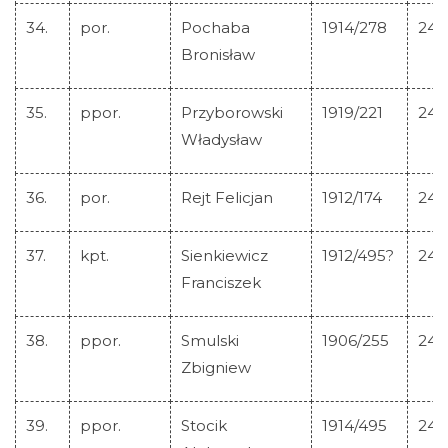
34.
por.
Pochaba
1914/278
244
Bronisław
35.
ppor.
Przyborowski
1919/221
244
Władysław
36.
por.
Rejt Felicjan
1912/174
244
37.
kpt.
Sienkiewicz
1912/495?
244
Franciszek
38.
ppor.
Smulski
1906/255
244
Zbigniew
39.
ppor.
Stocik
1914/495
244