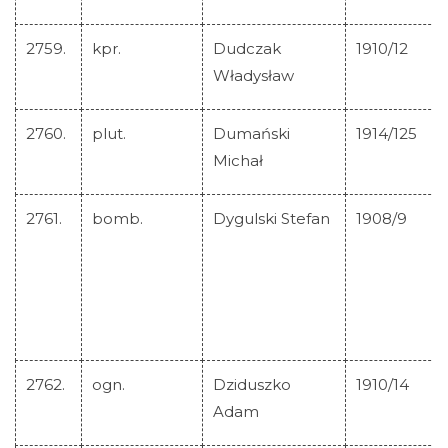
2759.
kpr.
Dudczak
1910/12
Władysław
2760.
plut.
Dumański
1914/125
Michał
2761.
bomb.
Dygulski Stefan
1908/9
2762.
ogn.
Dziduszko
1910/14
Adam