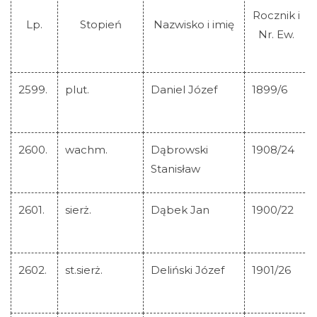
Rocznik i
Lp.
Stopień
Nazwisko i imię
Nr. Ew.
C
2599.
plut.
Daniel Józef
1899/6
2600.
wachm.
Dąbrowski
1908/24
Stanisław
2601.
sierż.
Dąbek Jan
1900/22
2602.
st.sierż.
Deliński Józef
1901/26