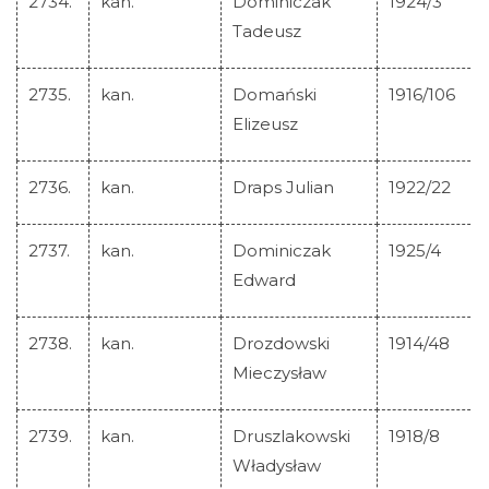
2734.
kan.
Dominiczak
1924/3
Tadeusz
2735.
kan.
Domański
1916/106
Elizeusz
2736.
kan.
Draps Julian
1922/22
2737.
kan.
Dominiczak
1925/4
Edward
2738.
kan.
Drozdowski
1914/48
Mieczysław
2739.
kan.
Druszlakowski
1918/8
Władysław