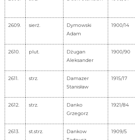
Lista Krzyży M.C.
2609.
sierż.
Dymowski
1900/14
Adam
Aktualności
2610.
plut.
Dżugan
1900/90
Szukaj
Aleksander
Galeria
2611.
strz.
Damazer
1915/17
Linki
Stanisław
Kontakt
2612.
strz.
Danko
1921/84
Grzegorz
2613.
st.strz.
Dankow
1909/5
Tadeusz