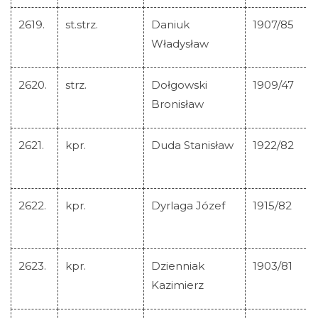
2619.
st.strz.
Daniuk
1907/85
Władysław
2620.
strz.
Dołgowski
1909/47
Bronisław
2621.
kpr.
Duda Stanisław
1922/82
2622.
kpr.
Dyrlaga Józef
1915/82
2623.
kpr.
Dzienniak
1903/81
Kazimierz