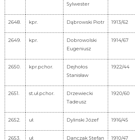
Sylwester
2648.
kpr.
Dąbrowski Piotr
1913/62
2649.
kpr.
Dobrowolski
1914/67
Eugeniusz
2650.
kpr.pchor.
Dejhołos
1922/44
Stanisław
2651.
st.uł.pchor.
Drzewiecki
1920/60
Tadeusz
2652.
uł.
Dylinski Józef
1916/45
2653.
uł.
Danczak Stefan
1910/47