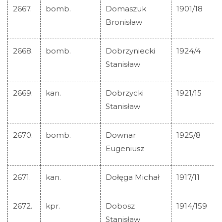
2667.
bomb.
Domaszuk
1901/18
Bronisław
2668.
bomb.
Dobrzyniecki
1924/4
Stanisław
2669.
kan.
Dobrzycki
1921/15
Stanisław
2670.
bomb.
Downar
1925/8
Eugeniusz
2671.
kan.
Dołęga Michał
1917/11
2672.
kpr.
Dobosz
1914/159
Stanisław