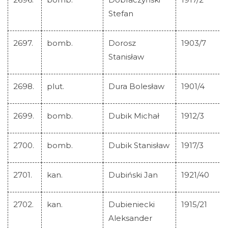
Stefan
2697.
bomb.
Dorosz
1903/7
Stanisław
2698.
plut.
Dura Bolesław
1901/4
2699.
bomb.
Dubik Michał
1912/3
2700.
bomb.
Dubik Stanisław
1917/3
2701.
kan.
Dubiński Jan
1921/40
2702.
kan.
Dubieniecki
1915/21
Aleksander