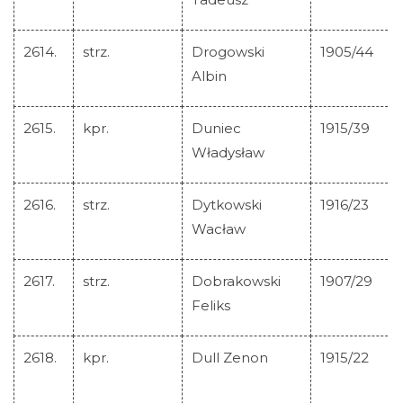
2614.
strz.
Drogowski
1905/44
Albin
2615.
kpr.
Duniec
1915/39
Władysław
2616.
strz.
Dytkowski
1916/23
Wacław
2617.
strz.
Dobrakowski
1907/29
Feliks
2618.
kpr.
Dull Zenon
1915/22