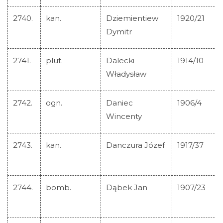
2740.
kan.
Dziemientiew
1920/21
Dymitr
2741.
plut.
Dalecki
1914/10
Władysław
2742.
ogn.
Daniec
1906/4
Wincenty
2743.
kan.
Danczura Józef
1917/37
2744.
bomb.
Dąbek Jan
1907/23