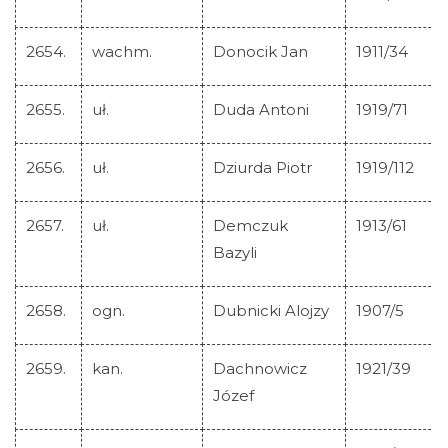
2654.
wachm.
Donocik Jan
1911/34
2655.
uł.
Duda Antoni
1919/71
2656.
uł.
Dziurda Piotr
1919/112
2657.
uł.
Demczuk
1913/61
Bazyli
2658.
ogn.
Dubnicki Alojzy
1907/5
2659.
kan.
Dachnowicz
1921/39
Józef