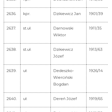
2636.
kpr.
Dzikiewicz Jan
1901/39
2637.
st.uł.
Darnowski
1911/35
Wiktor
2638.
st.uł.
Dzikiewicz
1913/63
Józef
2639.
uł.
Dedeszko-
1926/14
Wierciński
Bogdan
2640.
uł.
Dereń Józef
1919/65