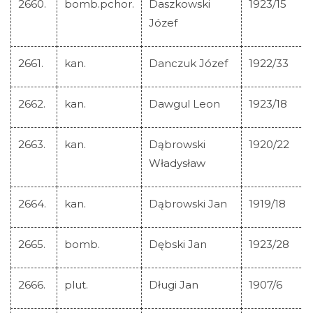
2660.
bomb.pchor.
Daszkowski
1923/15
Józef
2661.
kan.
Danczuk Józef
1922/33
2662.
kan.
Dawgul Leon
1923/18
2663.
kan.
Dąbrowski
1920/22
Władysław
2664.
kan.
Dąbrowski Jan
1919/18
2665.
bomb.
Dębski Jan
1923/28
2666.
plut.
Długi Jan
1907/6