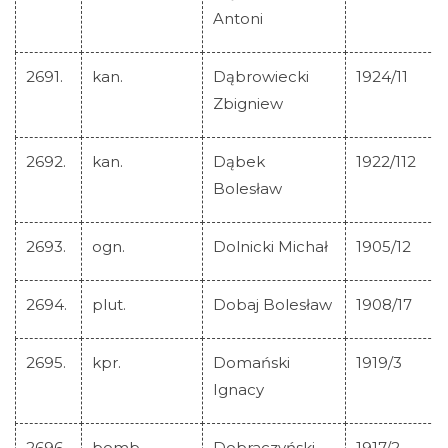
Antoni
2691.
kan.
Dąbrowiecki
1924/11
Zbigniew
2692.
kan.
Dąbek
1922/112
Bolesław
2693.
ogn.
Dolnicki Michał
1905/12
2694.
plut.
Dobaj Bolesław
1908/17
2695.
kpr.
Domański
1919/3
Ignacy
2696.
bomb.
Dobraczyński
1917/2