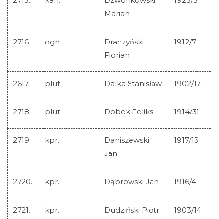
2715.
kan.
Dzwonkowski
1925/5
Marian
2716.
ogn.
Draczyński
1912/7
Florian
2617.
plut.
Dalka Stanisław
1902/17
2718.
plut.
Dobek Feliks
1914/31
2719.
kpr.
Daniszewski
1917/13
Jan
2720.
kpr.
Dąbrowski Jan
1916/4
2721.
kpr.
Dudziński Piotr
1903/14