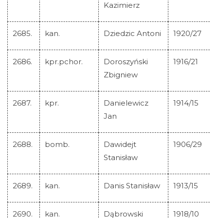
Kazimierz
2685.
kan.
Dziedzic Antoni
1920/27
2686.
kpr.pchor.
Doroszyński
1916/21
Zbigniew
2687.
kpr.
Danielewicz
1914/15
Jan
2688.
bomb.
Dawidejt
1906/29
Stanisław
2689.
kan.
Danis Stanisław
1913/15
2690.
kan.
Dąbrowski
1918/10