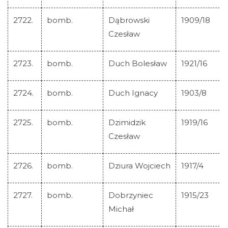
2722.
bomb.
Dąbrowski
1909/18
Czesław
2723.
bomb.
Duch Bolesław
1921/16
2724.
bomb.
Duch Ignacy
1903/8
2725.
bomb.
Dzimidzik
1919/16
Czesław
2726.
bomb.
Dziura Wojciech
1917/4
2727.
bomb.
Dobrzyniec
1915/23
Michał