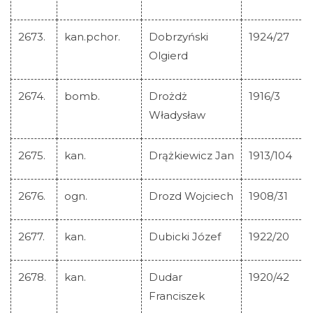
2673.
kan.pchor.
Dobrzyński
1924/27
Olgierd
2674.
bomb.
Drożdż
1916/3
Władysław
2675.
kan.
Drążkiewicz Jan
1913/104
2676.
ogn.
Drozd Wojciech
1908/31
2677.
kan.
Dubicki Józef
1922/20
2678.
kan.
Dudar
1920/42
Franciszek