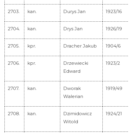
2703.
kan.
Durys Jan
1923/16
2704.
kan.
Drys Jan
1926/19
2705.
kpr.
Dracher Jakub
1904/6
2706.
kpr.
Drzewiecki
1923/2
Edward
2707.
kan.
Dworak
1919/49
Walerian
2708.
kan.
Dzimidowicz
1924/21
Witold