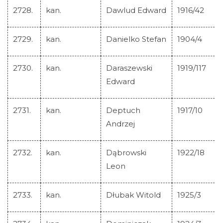
2728.
kan.
Dawlud Edward
1916/42
2729.
kan.
Danielko Stefan
1904/4
2730.
kan.
Daraszewski
1919/117
Edward
2731.
kan.
Deptuch
1917/10
Andrzej
2732.
kan.
Dąbrowski
1922/18
Leon
2733.
kan.
Dłubak Witold
1925/3