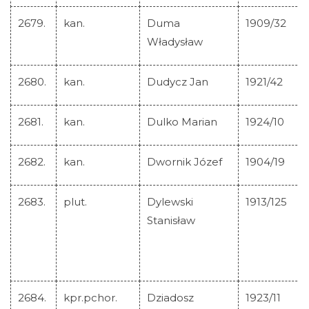
2679.
kan.
Duma
1909/32
Władysław
2680.
kan.
Dudycz Jan
1921/42
2681.
kan.
Dulko Marian
1924/10
2682.
kan.
Dwornik Józef
1904/19
2683.
plut.
Dylewski
1913/125
Stanisław
2684.
kpr.pchor.
Dziadosz
1923/11