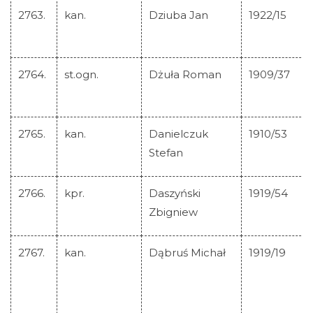
2763.
kan.
Dziuba Jan
1922/15
2764.
st.ogn.
Dżuła Roman
1909/37
2765.
kan.
Danielczuk
1910/53
Stefan
2766.
kpr.
Daszyński
1919/54
Zbigniew
2767.
kan.
Dąbruś Michał
1919/19