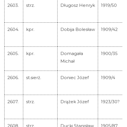
2603.
strz.
Długosz Henryk
1919/50
2604.
kpr.
Dobija Bolesław
1909/42
2605.
kpr.
Domagała
1900/35
Michał
2606.
st.sierż.
Doniec Józef
1909/4
2607.
strz.
Drążek Józef
1923/30?
Strona główna
Historia Krzyża
2608.
strz.
Ducki Stanisław
1905/87