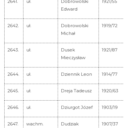
2641.
uł.
Dobrowolski
1921/55
Edward
2642.
uł.
Dobrowolski
1919/72
Michał
2643.
uł.
Dusek
1921/87
Mieczysław
2644.
uł.
Dziennik Leon
1914/77
2645.
uł.
Dreja Tadeusz
1920/63
2646.
uł.
Dziurgot Józef
1903/19
2647.
wachm.
Dudziak
1907/37