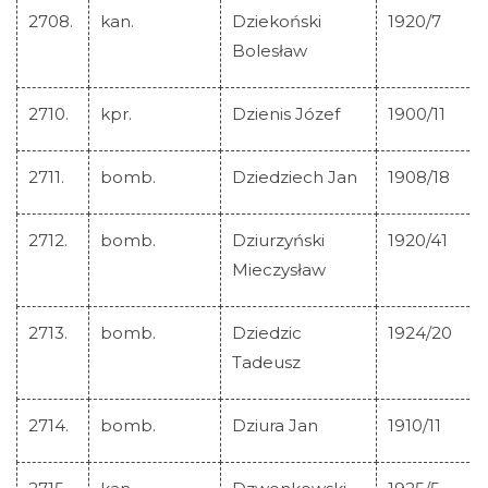
2708.
kan.
Dziekoński
1920/7
Bolesław
2710.
kpr.
Dzienis Józef
1900/11
2711.
bomb.
Dziedziech Jan
1908/18
2712.
bomb.
Dziurzyński
1920/41
Mieczysław
2713.
bomb.
Dziedzic
1924/20
Tadeusz
2714.
bomb.
Dziura Jan
1910/11