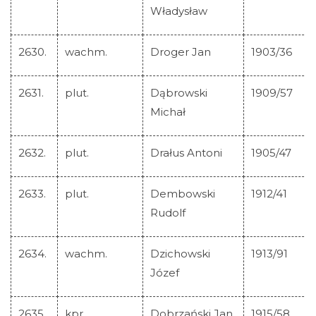
Władysław
2630.
wachm.
Droger Jan
1903/36
2631.
plut.
Dąbrowski
1909/57
Michał
2632.
plut.
Drałus Antoni
1905/47
2633.
plut.
Dembowski
1912/41
Rudolf
2634.
wachm.
Dzichowski
1913/91
Józef
2635.
kpr.
Dobrzański Jan
1915/58