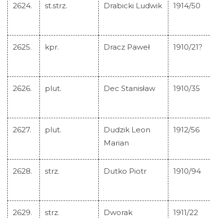
2624.
st.strz.
Drabicki Ludwik
1914/50
2625.
kpr.
Dracz Paweł
1910/21?
2626.
plut.
Dec Stanisław
1910/35
2627.
plut.
Dudzik Leon
1912/56
Marian
2628.
strz.
Dutko Piotr
1910/94
2629.
strz.
Dworak
1911/22