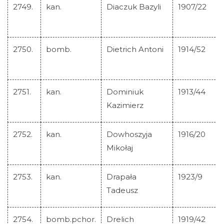
2749.
kan.
Diaczuk Bazyli
1907/22
2750.
bomb.
Dietrich Antoni
1914/52
2751.
kan.
Dominiuk
1913/44
Kazimierz
2752.
kan.
Dowhoszyja
1916/20
Mikołaj
2753.
kan.
Drapała
1923/9
Tadeusz
2754.
bomb.pchor.
Drelich
1919/42