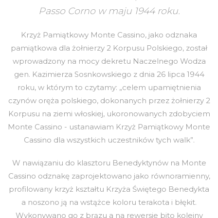
Kontakt
Passo Corno w maju 1944 roku.
Krzyż Pamiątkowy Monte Cassino, jako odznaka
pamiątkowa dla żołnierzy 2 Korpusu Polskiego, został
wprowadzony na mocy dekretu Naczelnego Wodza
gen. Kazimierza Sosnkowskiego z dnia 26 lipca 1944
roku, w którym to czytamy: „celem upamiętnienia
czynów oręża polskiego, dokonanych przez żołnierzy 2
Korpusu na ziemi włoskiej, ukoronowanych zdobyciem
Monte Cassino - ustanawiam Krzyż Pamiątkowy Monte
Cassino dla wszystkich uczestników tych walk”.
W nawiązaniu do klasztoru Benedyktynów na Monte
Cassino odznakę zaprojektowano jako równoramienny,
profilowany krzyż kształtu Krzyża Świętego Benedykta
a noszono ją na wstążce koloru terakota i błękit.
Wykonywano go z brązu a na rewersie bito kolejny