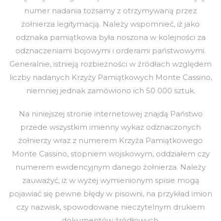
numer nadania tożsamy z otrzymywaną przez
żołnierza legitymacją. Należy wspomnieć, iż jako
odznaka pamiątkowa była noszona w kolejności za
odznaczeniami bojowymi i orderami państwowymi.
Generalnie, istnieją rozbieżności w źródłach względem
liczby nadanych Krzyży Pamiątkowych Monte Cassino,
niemniej jednak zamówiono ich 50 000 sztuk.
Na niniejszej stronie internetowej znajdą Państwo
przede wszystkim imienny wykaz odznaczonych
żołnierzy wraz z numerem Krzyża Pamiątkowego
Monte Cassino, stopniem wojskowym, oddziałem czy
numerem ewidencyjnym danego żołnierza. Należy
zauważyć, iż w wyżej wymienionym spisie mogą
pojawiać się pewne błędy w pisowni, na przykład imion
czy nazwisk, spowodowane nieczytelnym drukiem
dokumentów źródłowych.